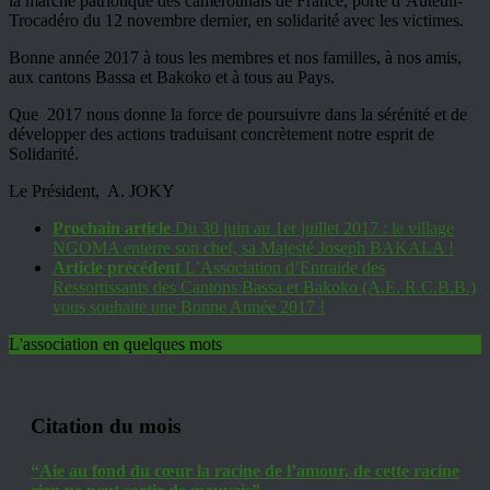
la marche patriotique des camerounais de France, porte d’Auteuil-
Trocadéro du 12 novembre dernier, en solidarité avec les victimes.
Bonne année 2017 à tous les membres et nos familles, à nos amis,
aux cantons Bassa et Bakoko et à tous au Pays.
Que 2017 nous donne la force de poursuivre dans la sérénité et de
développer des actions traduisant concrètement notre esprit de
Solidarité.
Le Président, A. JOKY
Prochain article
Du 30 juin au 1er juillet 2017 : le village
NGOMA enterre son chef, sa Majesté Joseph BAKALA !
Article précédent
L’Association d’Entraide des
Ressortissants des Cantons Bassa et Bakoko (A.E. R.C.B.B.)
vous souhaite une Bonne Année 2017 !
L'association en quelques mots
Citation du mois
“Aie au fond du cœur la racine de l’amour, de cette racine