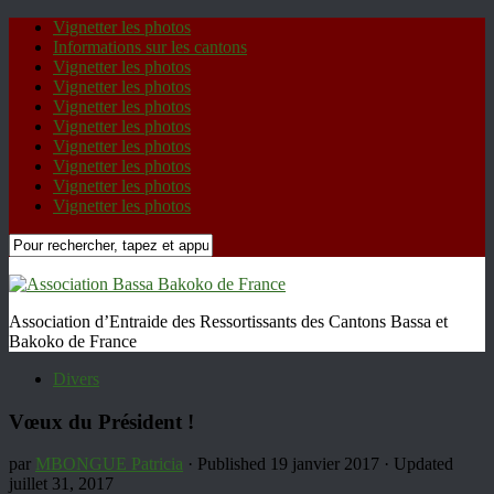
Vignetter les photos
Informations sur les cantons
Vignetter les photos
Vignetter les photos
Vignetter les photos
Vignetter les photos
Vignetter les photos
Vignetter les photos
Vignetter les photos
Vignetter les photos
Association d’Entraide des Ressortissants des Cantons Bassa et
Bakoko de France
Divers
Vœux du Président !
par
MBONGUE Patricia
· Published
19 janvier 2017
· Updated
juillet 31, 2017