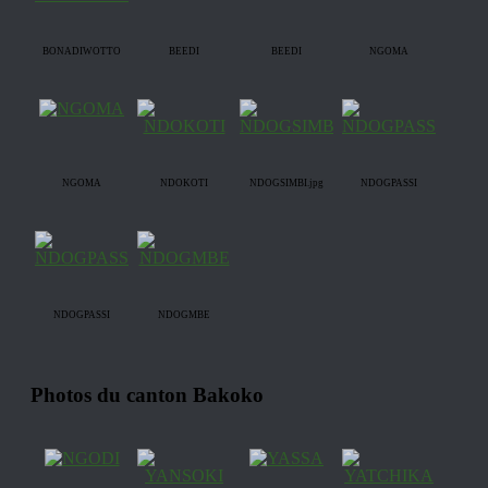
BONADIWOTTO
BEEDI
BEEDI
NGOMA
NGOMA
NDOKOTI
NDOGSIMBI.jpg
NDOGPASSI
NDOGPASSI
NDOGMBE
Photos du canton Bakoko