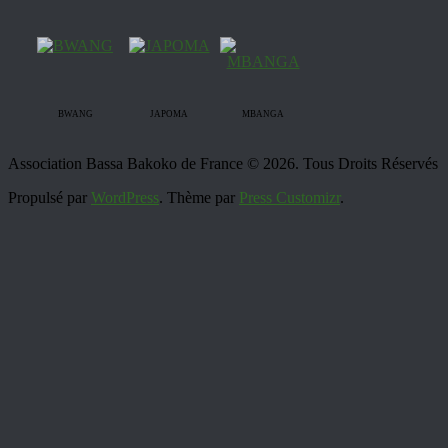
BWANG
JAPOMA
MBANGA
Association Bassa Bakoko de France © 2026. Tous Droits Réservés
Propulsé par
WordPress
. Thème par
Press Customizr
.