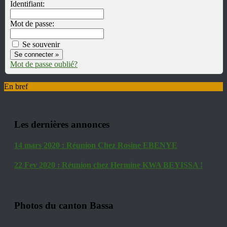
Identifiant:
Mot de passe:
Se souvenir
Mot de passe oublié?
En bref
Les dernières annonces
14 mars 2020 : Réunion Chez Rosine EBENYE
22 Fev 2020 : Réunion chez Hermine KWA BEYISSA !
Photos du canton Bassa