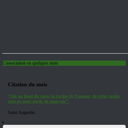
L'association en quelques mots
Citation du mois
“Aie au fond du cœur la racine de l’amour, de cette racine
rien ne peut sortir de mauvais”.
Saint Augustin.