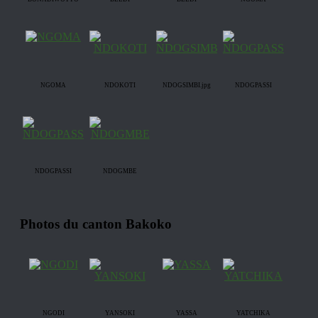
NGOMA
NDOKOTI
NDOGSIMBI.jpg
NDOGPASSI
NDOGPASSI
NDOGMBE
Photos du canton Bakoko
NGODI
YANSOKI
YASSA
YATCHIKA