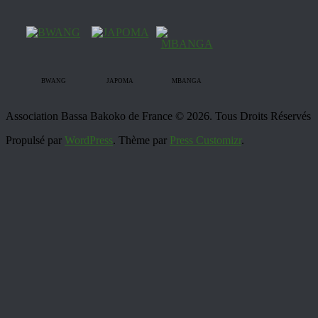
BWANG
JAPOMA
MBANGA
Association Bassa Bakoko de France © 2026. Tous Droits Réservés
Propulsé par
WordPress
. Thème par
Press Customizr
.