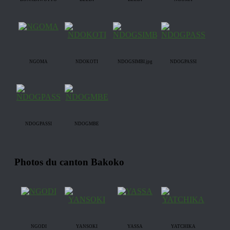
NGOMA
NDOKOTI
NDOGSIMBI.jpg
NDOGPASSI
NDOGPASSI
NDOGMBE
Photos du canton Bakoko
NGODI
YANSOKI
YASSA
YATCHIKA