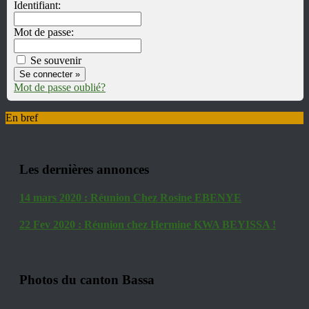
Identifiant:
Mot de passe:
Se souvenir
Mot de passe oublié?
En bref
Les dernières annonces
14 mars 2020 : Réunion Chez Rosine EBENYE
22 Fev 2020 : Réunion chez Hermine KWA BEYISSA !
Photos du canton Bassa