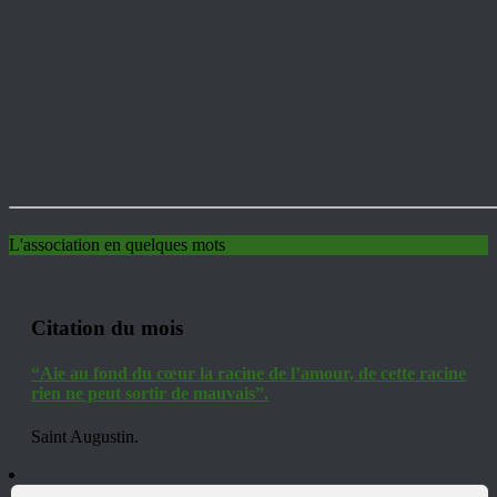
L'association en quelques mots
Citation du mois
“Aie au fond du cœur la racine de l’amour, de cette racine
rien ne peut sortir de mauvais”.
Saint Augustin.