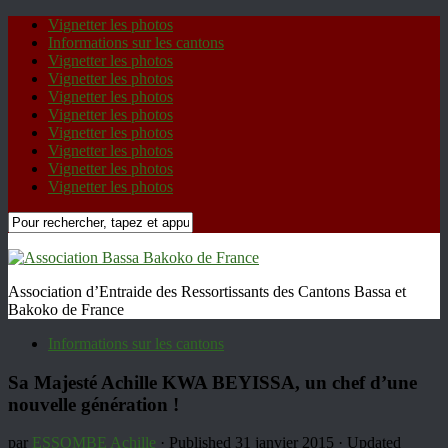
Vignetter les photos
Informations sur les cantons
Vignetter les photos
Vignetter les photos
Vignetter les photos
Vignetter les photos
Vignetter les photos
Vignetter les photos
Vignetter les photos
Vignetter les photos
Association d’Entraide des Ressortissants des Cantons Bassa et
Bakoko de France
Informations sur les cantons
Sa Majesté Achille KWA BEYISSA, un chef d’une
nouvelle génération !
par
ESSOMBE Achille
· Published
31 janvier 2015
· Updated