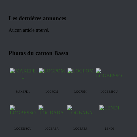
Les dernières annonces
Aucun article trouvé.
Photos du canton Bassa
MAKEPE 1
LOGPOM
LOGPOM
LOGBESSOU
LOGBESSOU
LOGBABA
LOGBABA
LENDI