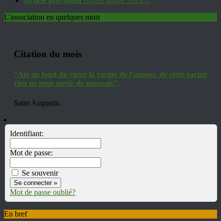
Article précédent
Bonne année 2015!!!
L'association en quelques mots
Citation du mois
“Aie au fond du cœur la racine de l’amour, de cette racine
rien ne peut sortir de mauvais”.
Saint Augustin.
Identifiant:
Mot de passe:
Se souvenir
Mot de passe oublié?
En bref