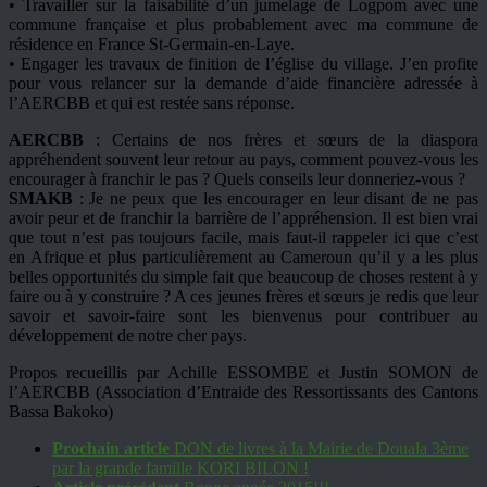
• Travailler sur la faisabilité d’un jumelage de Logpom avec une
commune française et plus probablement avec ma commune de
résidence en France St-Germain-en-Laye.
• Engager les travaux de finition de l’église du village. J’en profite
pour vous relancer sur la demande d’aide financière adressée à
l’AERCBB et qui est restée sans réponse.
AERCBB
: Certains de nos frères et sœurs de la diaspora
appréhendent souvent leur retour au pays, comment pouvez-vous les
encourager à franchir le pas ? Quels conseils leur donneriez-vous ?
SMAKB
: Je ne peux que les encourager en leur disant de ne pas
avoir peur et de franchir la barrière de l’appréhension. Il est bien vrai
que tout n’est pas toujours facile, mais faut-il rappeler ici que c’est
en Afrique et plus particulièrement au Cameroun qu’il y a les plus
belles opportunités du simple fait que beaucoup de choses restent à y
faire ou à y construire ? A ces jeunes frères et sœurs je redis que leur
savoir et savoir-faire sont les bienvenus pour contribuer au
développement de notre cher pays.
Propos recueillis par Achille ESSOMBE et Justin SOMON de
l’AERCBB (Association d’Entraide des Ressortissants des Cantons
Bassa Bakoko)
Prochain article
DON de livres à la Mairie de Douala 3ème
par la grande famille KORI BILON !