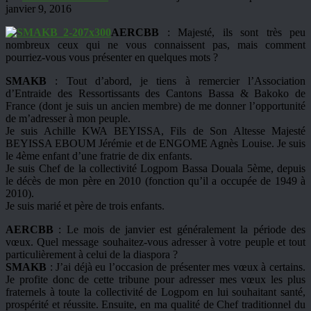
janvier 9, 2016
AERCBB
: Majesté, ils sont très peu
nombreux ceux qui ne vous connaissent pas, mais comment
pourriez-vous vous présenter en quelques mots ?
SMAKB
: Tout d’abord, je tiens à remercier l’Association
d’Entraide des Ressortissants des Cantons Bassa & Bakoko de
France (dont je suis un ancien membre) de me donner l’opportunité
de m’adresser à mon peuple.
Je suis Achille KWA BEYISSA, Fils de Son Altesse Majesté
BEYISSA EBOUM Jérémie et de ENGOME Agnès Louise. Je suis
le 4ème enfant d’une fratrie de dix enfants.
Je suis Chef de la collectivité Logpom Bassa Douala 5ème, depuis
le décès de mon père en 2010 (fonction qu’il a occupée de 1949 à
2010).
Je suis marié et père de trois enfants.
AERCBB
: Le mois de janvier est généralement la période des
vœux. Quel message souhaitez-vous adresser à votre peuple et tout
particulièrement à celui de la diaspora ?
SMAKB
: J’ai déjà eu l’occasion de présenter mes vœux à certains.
Je profite donc de cette tribune pour adresser mes vœux les plus
fraternels à toute la collectivité de Logpom en lui souhaitant santé,
prospérité et réussite. Ensuite, en ma qualité de Chef traditionnel du