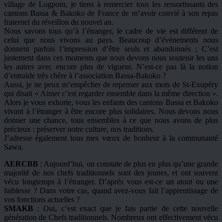
village de Logpom, je tiens à remercier tous les ressortissants des
cantons Bassa & Bakoko de France de m’avoir convié à son repas
fraternel du réveillon du nouvel an.
Nous savons tous qu’à l’étranger, le cadre de vie est différent de
celui que nous vivons au pays. Beaucoup d’évènements nous
donnent parfois l’impression d’être seuls et abandonnés ; C’est
justement dans ces moments que nous devons nous soutenir les uns
les autres avec encore plus de vigueur. N’est-ce pas là la notion
d’entraide très chère à l’association Bassa-Bakoko ?
Aussi, je ne peux m’empêcher de repenser aux mots de St-Exupéry
qui disait « Aimer c’est regarder ensemble dans la même direction ».
Alors je vous exhorte, vous les enfants des cantons Bassa et Bakoko
vivant à l’étranger à être encore plus solidaires. Nous devons nous
donner une chance, tous ensembles à ce que nous avons de plus
précieux : préserver notre culture, nos traditions.
J’adresse également tous mes vœux de bonheur à la communauté
Sawa.
AERCBB
: Aujourd’hui, on constate de plus en plus qu’une grande
majorité de nos chefs traditionnels sont des jeunes, et ont souvent
vécu longtemps à l’étranger. D’après vous est-ce un atout ou une
faiblesse ? Dans votre cas, quand avez-vous fait l’apprentissage de
vos fonctions actuelles ?
SMAKB
: Oui, c’est exact que je fais partie de cette nouvelle
génération de Chefs traditionnels. Nombreux ont effectivement vécu