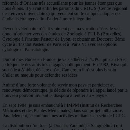
réformée d’Orléans très accueillante pour les jeunes étrangers que
nous étions. Il y avait enfin les parrains du CROUS (Centre régional
des œuvres universitaires) qui venaient sur le campus adopter des
étudiants étrangers afin d’aider à notre intégration.
Devenir vétérinaire n’était vraiment pas ma vocation 1ère. Je vais
donc m’orienter vers des études de Zoologie à l’ULB (Bruxelles),
Cytologie à l’institut Pasteur de Lyon, et obtenir un Doctorat 3ème
cycle à l’Institut Pasteur de Paris et à Paris VI avec les options
cytologie et Parasitologie.
Durant mes études en France, je vais adhérer à l’UPC, puis au PS et
je fréquente des amis très engagés politiquement. En 1982, Biya qui
succède à Ahidjo, déclare qu’au Cameroun il n’est plus besoin
d’aller au maquis pour défendre ses idées.
Animé d’une forte volonté de servir mon pays et participer au
renouveau démocratique, je décide de répondre à l’appel lancé par le
nouveau pouvoir invitant la diaspora à rentrer au « pays ».
En sept 1984, je suis embauché à l’IMPM (Institut de Recherches
Médicales et des Plantes Médicinales) dans son projet bilharziose.
Parallèlement, je continue mes activités militantes au sein de l’UPC.
La distribution d’un tract (à Douala, Yaoundé et Sangmélima) qui