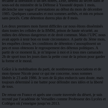
réclame la libération d’un des nôtres, Zézé, détenu au secret dans le
sous-sol du ministère de la Défense à Yaoundé depuis 1 mois,
déclenche une vague d’arrestations au début du mois de décembre
1985. Quelques camarades et moi sommes arrêtés, et mis en prison
sans procès. Cette détention durera plus de 8 mois.
Les deux premiers mois furent difficiles car nous étions disséminés
dans toutes les cellules de la BMM, prison de haute sécurité, au
milieu des détenus dangereux et de droit commun. Mais l’UPC nous
avait appris à tenir bon en toute circonstance. A partir du 3ème mois,
les enquêtes closes, les conditions de détention s’assouplissent un
peu et nous obtenons le regroupement des détenus politiques. A
partir de ce moment là, je m’impose à moi et à tous mes camarades
2h de sport tous les jours dans la petite cour de la prison pour garder
la forme et le moral.
Grâce à la mobilisation du parti, de nombreuses associations et de
mon épouse Nicole pour ce qui me concerne, nous sommes
libérés le 23 août 1986. Je sors de là plus endurcis sans doute, mais
toujours déterminé à me battre pour défendre mes idées et la liberté
de tous.
De retour en France et après une courte traversée du désert, je suis
recruté par l’académie de Versailles comme Professeur des Lycées et
Collèges où j’enseigne jusqu’en 2013.