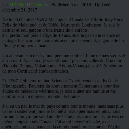
par
MBONGUE Patricia
· Published
3 mai 2016
· Updated
décembre 31, 2017
Né le 20 Octobre 1945 à Malanguè, Douala 5e. Fils de Joky Sima
Félix de Malanguè et de Ndédi Martine de Logbessou. Je suis le
dernier et seul garçon d’une fratrie de 4 enfants.
J’ai perdu mon père à l’âge de 10 ans. Je n’ai pas eu la chance de
partager beaucoup de moments avec lui. Cependant, je garde de lui
l’image d’un père aimant.
Un an avant son décès, mon père me confie à l’une de mes sœurs et
à son mari. Avec eux, je vais sillonner plusieurs villes du Cameroun
(Douala, Bafang, Yokadouma, Abong-Mbang) jusqu’à l’obtention
de mon Certificat d’études primaires.
En 1967 j’obtiens un bac Sciences Expérimentales au lycée de
Nkongsamba. Boursier du gouvernement Camerounais pour des
études de médecine vétérinaire, je dois quitter ma famille et me
confronter à un nouveau monde : la France.
J’ai eu un peu le mal du pays comme tout le monde, mais sans plus,
car non seulement j’ai une facilité à m’adapter mais en plus, nous
formions un groupe solidaire de 7 étudiants camerounais, arrivés en
même temps depuis Douala. J’ai aussi intégré très vite, avec
quelques autres camarades, la communauté protestante de l’église