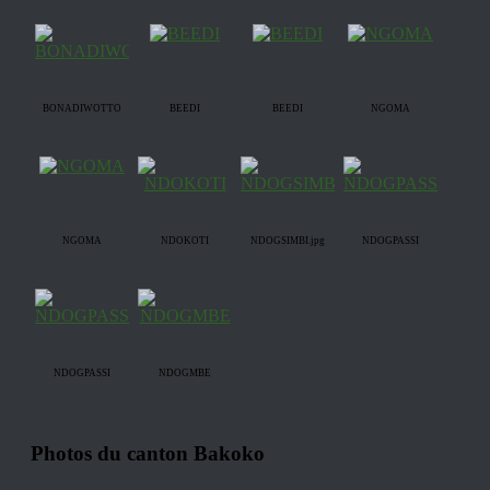
BONADIWOTTO
BEEDI
BEEDI
NGOMA
NGOMA
NDOKOTI
NDOGSIMBI.jpg
NDOGPASSI
NDOGPASSI
NDOGMBE
Photos du canton Bakoko