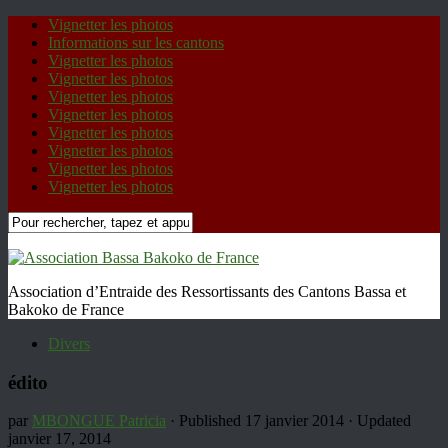
Vignetter les photos
Informations sur les cantons
Vignetter les photos
Vignetter les photos
Vignetter les photos
Vignetter les photos
Vignetter les photos
Vignetter les photos
Vignetter les photos
Vignetter les photos
Association d’Entraide des Ressortissants des Cantons Bassa et
Bakoko de France
Divers
édito
par
MBONGUE Patricia
· Published
17 janvier 2014
· Updated
janvier 17, 2014