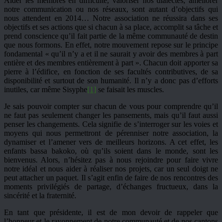
Aider les membres en difficulté, valoriser nos dialectes, améliorer
notre communication ou nos réseaux, sont autant d’objectifs qui
nous attendent en 2014… Notre association ne réussira dans ses
objectifs et ses actions que si chacun à sa place, accomplit sa tâche et
prend conscience qu’il fait partie de la même communauté de destin
que nous formons. En effet, notre mouvement repose sur le principe
fondamental « qu’il n’y a et il ne saurait y avoir des membres à part
entière et des membres entièrement à part ». Chacun doit apporter sa
pierre à l’édifice, en fonction de ses facultés contributives, de sa
disponibilité et surtout de son humanité. Il n’y a donc pas d’efforts
inutiles, car même Sisyphe
[1]
se faisait les muscles.
Je sais pouvoir compter sur chacun de vous pour comprendre qu’il
ne faut pas seulement changer les pansements, mais qu’il faut aussi
penser les changements. Cela signifie de s’interroger sur les voies et
moyens qui nous permettront de pérenniser notre association, la
dynamiser et l’amener vers de meilleurs horizons. A cet effet, les
enfants bassa bakoko, où qu’ils soient dans le monde, sont les
bienvenus. Alors, n’hésitez pas à nous rejoindre pour faire vivre
notre idéal et nous aider à réaliser nos projets, car un seul doigt ne
peut attacher un paquet. Il s’agit enfin de faire de nos rencontres des
moments privilégiés de partage, d’échanges fructueux, dans la
sincérité et la fraternité.
En tant que présidente, il est de mon devoir de rappeler que
l’honneur et le rayonnement de notre communauté et de nos cantons