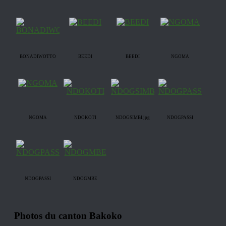
BONADIWOTTO
BEEDI
BEEDI
NGOMA
NGOMA
NDOKOTI
NDOGSIMBI.jpg
NDOGPASSI
NDOGPASSI
NDOGMBE
Photos du canton Bakoko