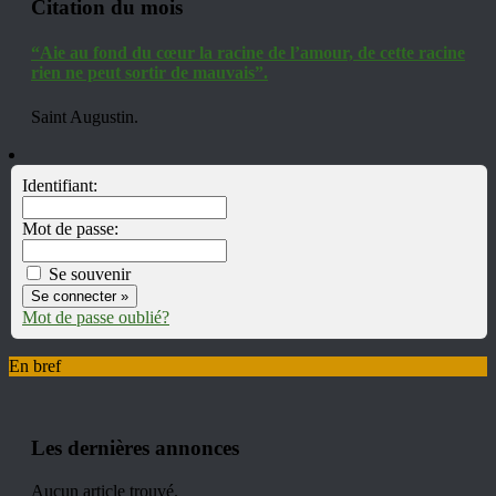
Citation du mois
“Aie au fond du cœur la racine de l’amour, de cette racine
rien ne peut sortir de mauvais”.
Saint Augustin.
Identifiant:
Mot de passe:
Se souvenir
Mot de passe oublié?
En bref
Les dernières annonces
Aucun article trouvé.