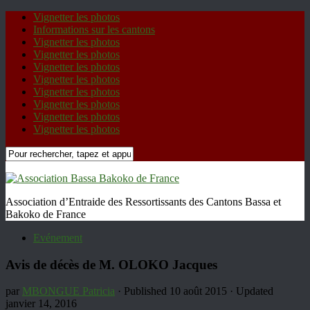
Vignetter les photos
Informations sur les cantons
Vignetter les photos
Vignetter les photos
Vignetter les photos
Vignetter les photos
Vignetter les photos
Vignetter les photos
Vignetter les photos
Vignetter les photos
Association d’Entraide des Ressortissants des Cantons Bassa et
Bakoko de France
Evénement
Avis de décès de M. OLOKO Jacques
par
MBONGUE Patricia
· Published
10 août 2015
· Updated
janvier 14, 2016