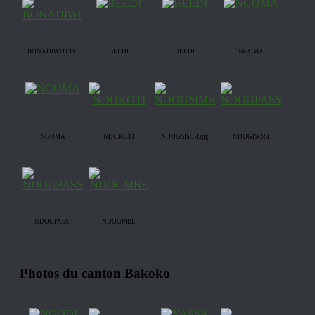
BONADIWOTTO
BEEDI
BEEDI
NGOMA
NGOMA
NDOKOTI
NDOGSIMBI.jpg
NDOGPASSI
NDOGPASSI
NDOGMBE
Photos du canton Bakoko