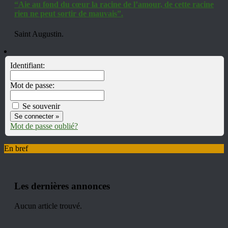
“Aie au fond du cœur la racine de l’amour, de cette racine
rien ne peut sortir de mauvais”.
Saint Augustin.
Identifiant:
Mot de passe:
Se souvenir
Mot de passe oublié?
En bref
Les dernières annonces
Aucun article trouvé.